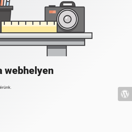
a webhelyen
érünk.