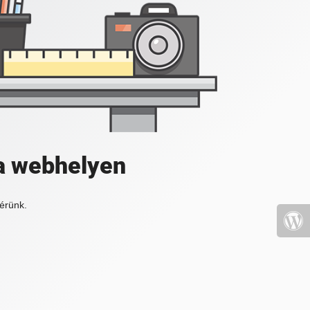
a webhelyen
érünk.