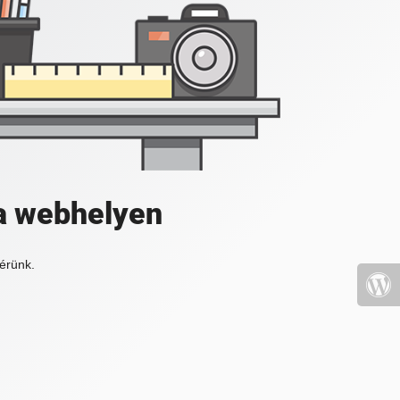
a webhelyen
érünk.