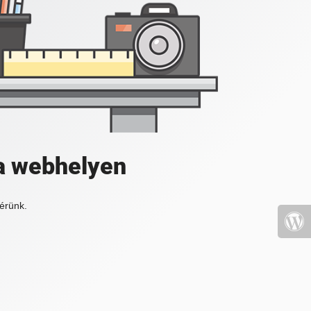
a webhelyen
érünk.