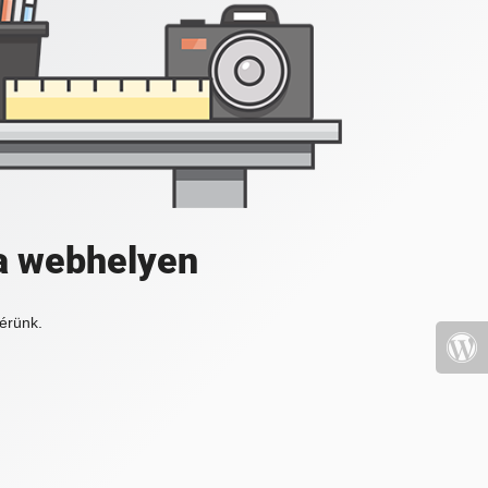
a webhelyen
érünk.