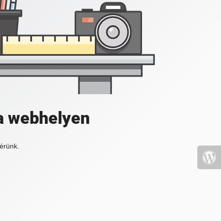
a webhelyen
érünk.