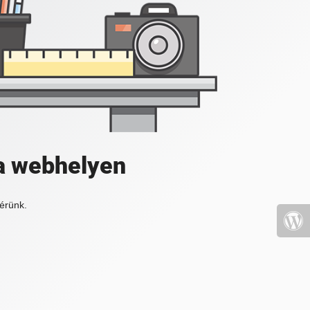
a webhelyen
érünk.