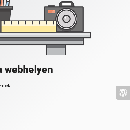
a webhelyen
érünk.