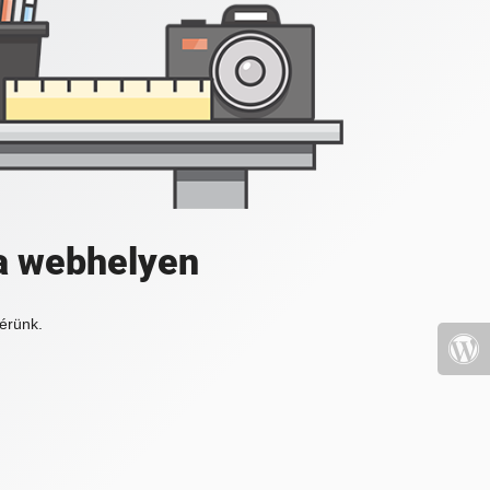
a webhelyen
érünk.