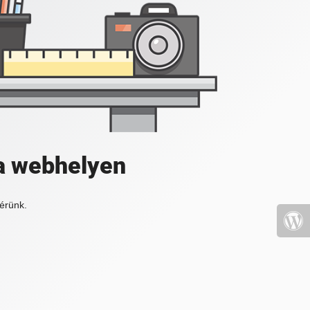
a webhelyen
érünk.