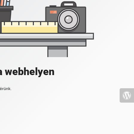
a webhelyen
érünk.