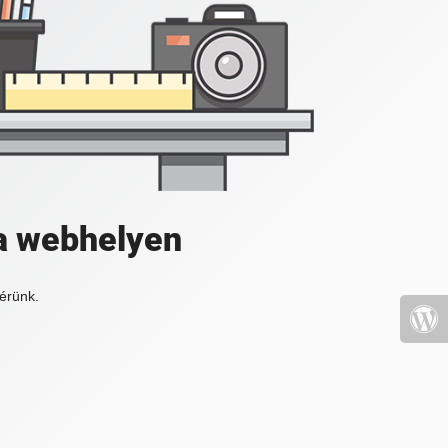
a webhelyen
érünk.