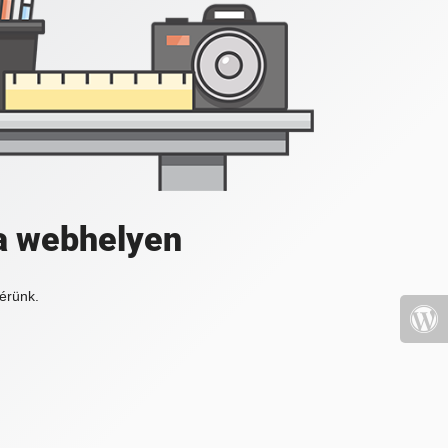
a webhelyen
érünk.