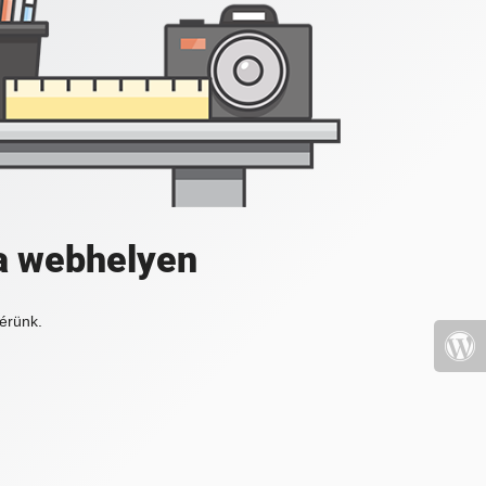
a webhelyen
érünk.