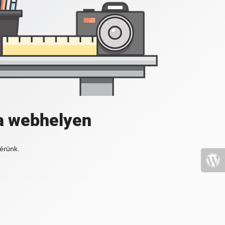
a webhelyen
érünk.